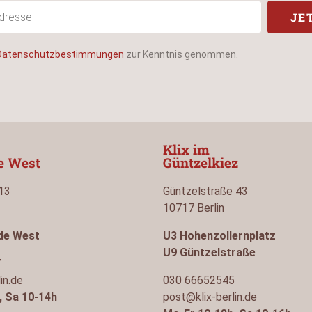
JE
Datenschutzbestimmungen
zur Kenntnis genommen.
Klix im
de West
Güntzelkiez
 13
Güntzelstraße 43
10717 Berlin
lde West
U3 Hohenzollernplatz
U9 Güntzelstraße
7
in.de
030 66652545
, Sa 10-14h
post@klix-berlin.de