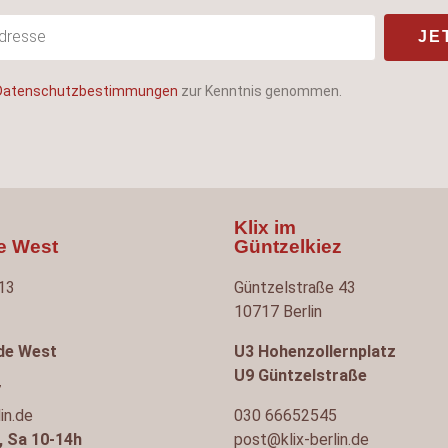
JE
Datenschutzbestimmungen
zur Kenntnis genommen.
Klix im
de West
Güntzelkiez
 13
Güntzelstraße 43
10717 Berlin
lde West
U3 Hohenzollernplatz
U9 Güntzelstraße
7
in.de
030 66652545
, Sa 10-14h
post@klix-berlin.de